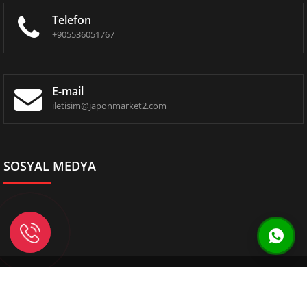
Telefon
+905536051767‬
E-mail
iletisim@japonmarket2.com
SOSYAL MEDYA
Copyright 2024. Her Hakkı Saklıdır.
Designed by
CetiN