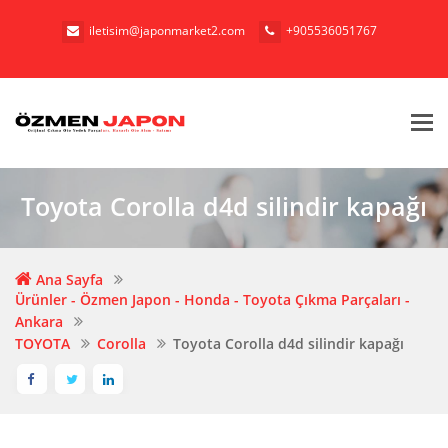
iletisim@japonmarket2.com
+905536051767‬
Me
Toyota Corolla d4d silindir kapağı
Ana Sayfa
Ürünler - Özmen Japon - Honda - Toyota Çıkma Parçaları -
Ankara
TOYOTA
Corolla
Toyota Corolla d4d silindir kapağı