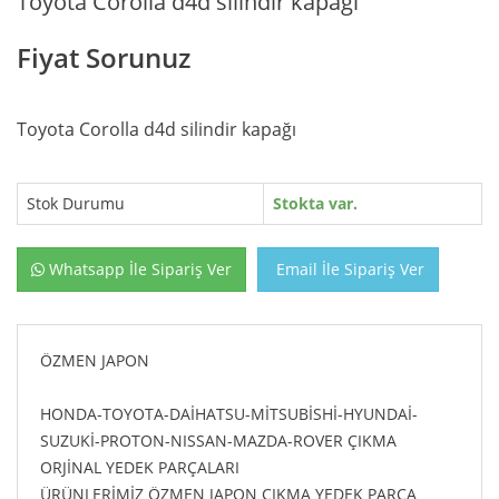
Toyota Corolla d4d silindir kapağı
Fiyat Sorunuz
Toyota Corolla d4d silindir kapağı
Stok Durumu
Stokta var.
Whatsapp İle Sipariş Ver
Email İle Sipariş Ver
ÖZMEN JAPON
HONDA-TOYOTA-DAİHATSU-MİTSUBİSHİ-HYUNDAİ-
SUZUKİ-PROTON-NISSAN-MAZDA-ROVER ÇIKMA
ORJİNAL YEDEK PARÇALARI
ÜRÜNLERİMİZ ÖZMEN JAPON ÇIKMA YEDEK PARÇA